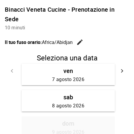
Binacci Veneta Cucine - Prenotazione in
Sede
10 minuti
edit
Il tuo fuso orario:
Africa/Abidjan
Cambia i
Seleziona una data
ven
keyboard_arrow_left
keyboard_arrow_right
Torna indietro
V
7 agosto 2026
sab
8 agosto 2026
dom
9 agosto 2026