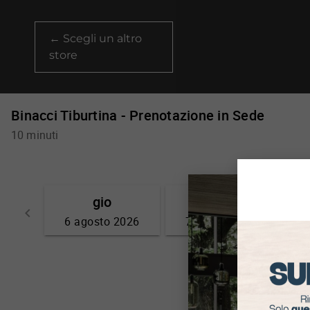
← Scegli un altro
store