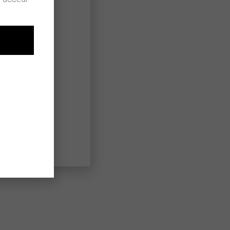
to
alle
O