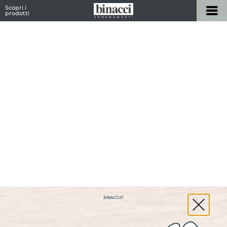
Scopri i
prodotti
Outdoor
Home
»
Prodotti
»
Outdoor
L’arredo
Outdoor
risponde alle esigenze ben