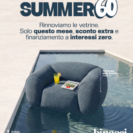
precise di chi ama vivere all’
aria aperta
, di chi ha
spazi esterni come terrazze, giardini e loft. A
Roma, Binacci offre i migliori marchi di Outdoor,
capaci di arredare gli spazi esterni con prodotti di
alto
gusto estetico, qualità e design
progettuale
. La gamma di tessuti, fibre e materiali
è ampia, ricca di sfumature per offrire massima
creatività, altra caratteristica fondamentale
dell’arredo Outdoor è la sua lunga durabilità nel
tempo grazie alla resistenza agli agenti
atmosferici.
Vieni a scoprire le proposte di Binacci
Arredamenti nei nostri
Showroom
.
​Prenota oggi un
Appuntamento Gratuito
e avrai a
disposizione un Interior Designer che ti guiderà
passo passo nella
progettazione
.