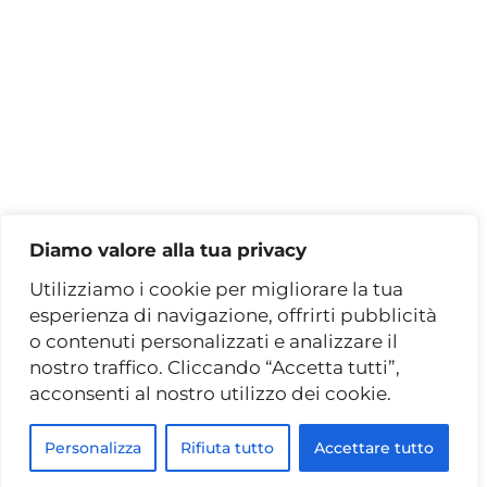
VIENI A TROVARCI
Via Tiburtina, 446/466
00159 Roma (RM)
Via C. Colombo, 440/F
00145 Roma (RM)
Diamo valore alla tua privacy
PRENOTA UN APPUNTAMENTO
Utilizziamo i cookie per migliorare la tua
esperienza di navigazione, offrirti pubblicità
o contenuti personalizzati e analizzare il
nostro traffico. Cliccando “Accetta tutti”,
acconsenti al nostro utilizzo dei cookie.
© 2026 Binacci Arredamenti S.r.l. — Tutti i
diritti riservati
Personalizza
Rifiuta tutto
Accettare tutto
Privacy e Cookie Policy