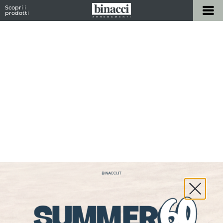
Scopri i
prodotti
I Nostri Contatti
Vuoi ricevere maggiori informazioni? Seleziona
lo Showroom più vicino o compila il form in
basso.
Home
»
Contatti