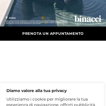
PRENOTA UN APPUNTAMENTO
Chiusi per ferie
Gli store resteranno chiusi dal
10 Agosto
al
16 Agosto
.
Diamo valore alla tua privacy
Riapriremo il
17 Agosto
alle 15:30!
Utilizziamo i cookie per migliorare la tua
Visita il sito
esperienza di navigazione, offrirti pubblicità