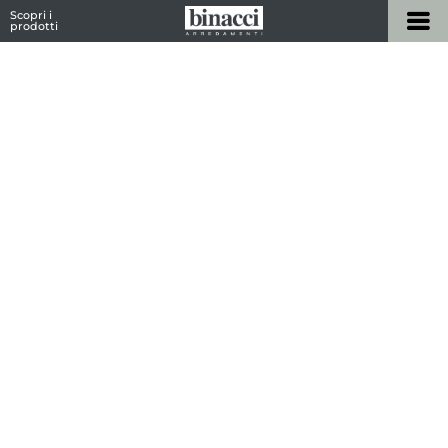
Scopri i
prodotti
Home
/
Prodotti
/
Outdoor
/ Tavolini Outdoor
Tavolini Outdoor
I
tavolini per esterni
sono il dettaglio che fa la
differenza nell’
ambiente outdoor
. Dalle forme
raffinate, a prescindere dal modello e dallo stile
che più riflette la propria personalità, i tavolini