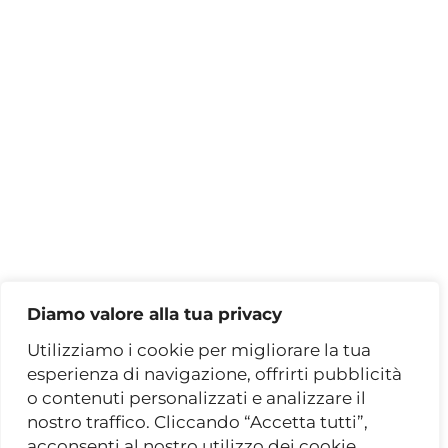
Occasioni Outlet
Assistenza
Contatti
VIENI A TROVARCI
Via Tiburtina, 446/466
00159 Roma (RM)
Via C. Colombo, 440/F
00145 Roma (RM)
Diamo valore alla tua privacy
PRENOTA UN APPUNTAMENTO
Utilizziamo i cookie per migliorare la tua
esperienza di navigazione, offrirti pubblicità
o contenuti personalizzati e analizzare il
nostro traffico. Cliccando “Accetta tutti”,
acconsenti al nostro utilizzo dei cookie.