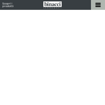
Scopri i
prodotti
Home
/
Marchi
/ Desalto