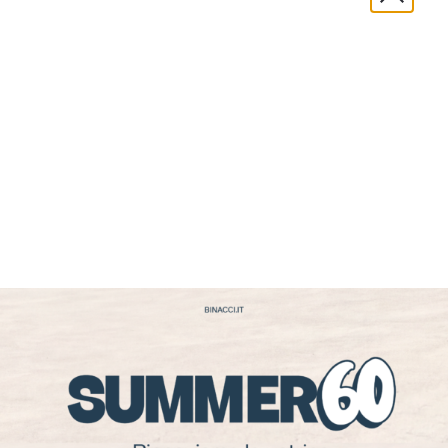
metallo si contraddistingue sul mercato
internazionale per lo
stile minimale e
innovativo
. La ricerca dell’originalità è
espressa attraverso forme pulite e nette,
pensate per soddisfare le esigenze del
consumatore. Ogni singolo oggetto diventa
così emblema di
flessibilità creativa
e di
eccellenza qualitativa
.