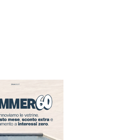
Chiusi
per fer
Gli store resteranno ch
Agosto
al
16 Agosto
.
Riapriremo il
17 Agos
15:30!