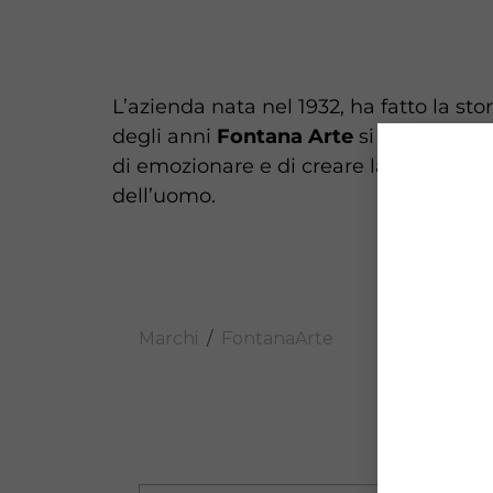
L’azienda nata nel 1932, ha fatto la sto
degli anni
Fontana Arte
si è ispirato 
di emozionare e di creare la giusta atmo
dell’uomo.