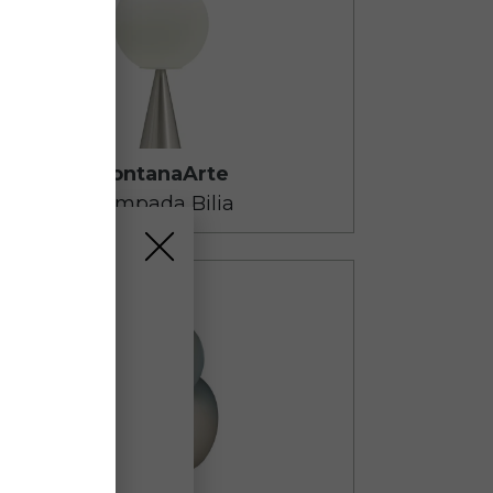
ie
iusi dal
10
to
alle