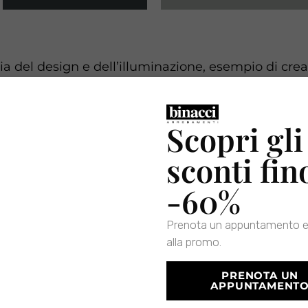
ria del design e dell’illuminazione, esempio di crea
ed ha collaborato con i migliori artisti del settore 
sfera in ogni ambiente, trovando il perfetto equili
Scopri gli
sconti fin
-60%
Prenota un appuntamento e
alla promo.
PRENOTA UN
APPUNTAMENT