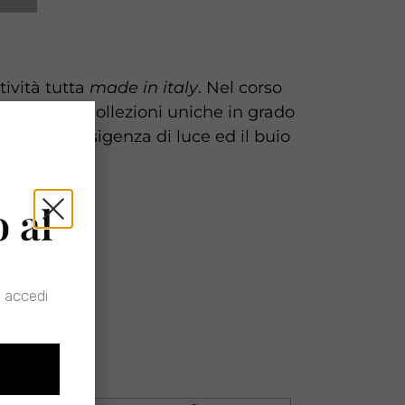
tività tutta
made in italy
. Nel corso
uscendo con collezioni uniche in grado
brio tra l’esigenza di luce ed il buio
o al
 accedi
O