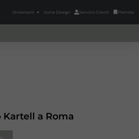
Showroom
Icone Design
Servizio Clienti
Prenota
o Kartell a Roma
NI