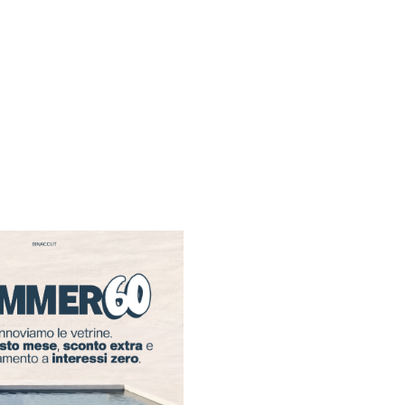
Chiusi
per fer
Gli store resteranno ch
Agosto
al
16 Agosto
.
Riapriremo il
17 Agos
15:30!