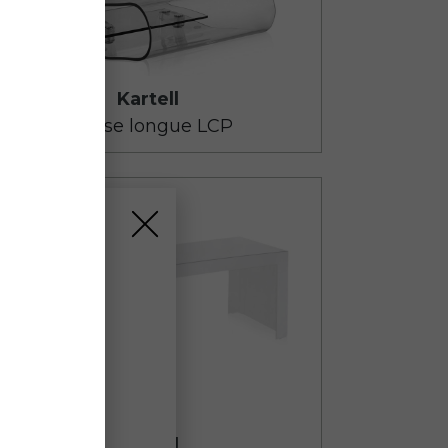
ie
iusi dal
10
to
alle