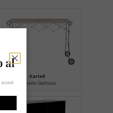
o al
 accedi
O