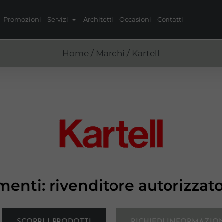
Promozioni
Servizi
Architetti
Occasioni
Contatti
Home
/
Marchi
/ Kartell
enti: rivenditore autorizzat
SCOPRI I PRODOTTI
RICHIEDI INFORMAZIO