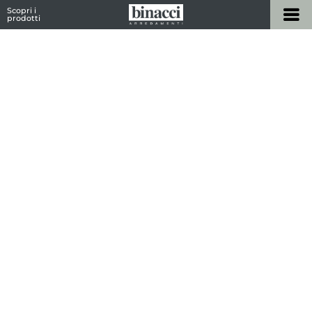
Scopri i
prodotti
Home
/
Marchi
/ Nidi