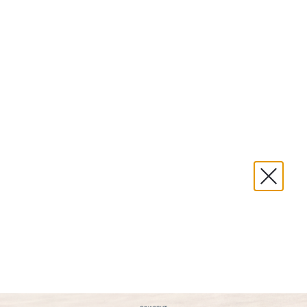
Binacci Arredamenti:
rivenditore autorizzato Nidi
a Roma
SCOPRI I PRODOTTI
RICHIEDI INFORMAZIONI
Da sempre ci prendiamo cura degli
spazi dei
più piccoli
, farli crescere in una cameretta
adatta alle loro esigenze è fondamentale e
affidarsi a dei professionisti per i loro
ambienti rappresenta
tranquillità ed