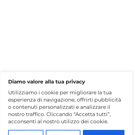
Contatti
VIENI A TROVARCI
Via Tiburtina, 446/466
00159 Roma (RM)
Via C. Colombo, 440/F
00145 Roma (RM)
Diamo valore alla tua privacy
PRENOTA UN APPUNTAMENTO
Utilizziamo i cookie per migliorare la tua
esperienza di navigazione, offrirti pubblicità
o contenuti personalizzati e analizzare il
nostro traffico. Cliccando “Accetta tutti”,
acconsenti al nostro utilizzo dei cookie.
© 2026 Binacci Arredamenti S.r.l. — Tutti i
diritti riservati