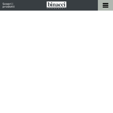
Scopri i
prodotti
Home
/
Marchi
/ Wall&decò