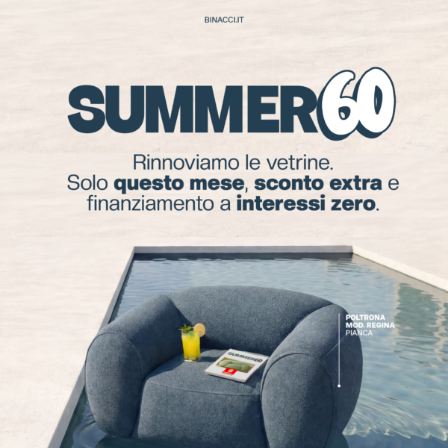
grazie ad un progetto sviluppato ad hoc dai
nostri professionisti con vari livelli di
personalizzazione così da poter soddisfare
anche le esigenze più complesse. Restituisci
nuova vita agli ambienti grazie alle carte da
parati Well&Decò.