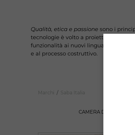
Qualità, etica e passione
sono i princi
tecnologie è volto a proiettare una
vis
funzionalità ai nuovi linguaggi estetic
e al processo costruttivo.