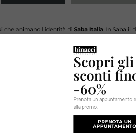
pi che animano l’identità di
Saba Italia
. In Saba il
ione contemporanea di vivere l’ambiente
, con d
i. Nata nel
1987
l’azienda pone molta importanza alla
Scopri gli
sconti fin
-60%
Prenota un appuntamento e
alla promo.
PRENOTA UN
APPUNTAMENT