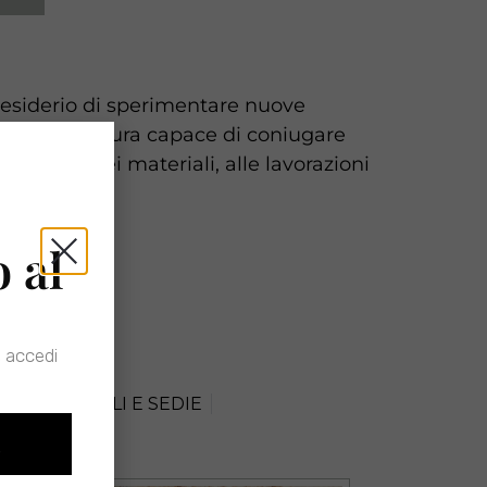
 desiderio di sperimentare nuove
esign su misura capace di coniugare
 scelta dei materiali, alle lavorazioni
o al
 accedi
O