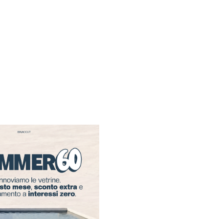
Chiusi
per fer
Gli store resteranno ch
Agosto
al
16 Agosto
.
Riapriremo il
17 Agos
15:30!