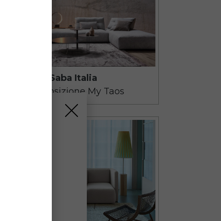
ie
iusi dal
10
to
alle